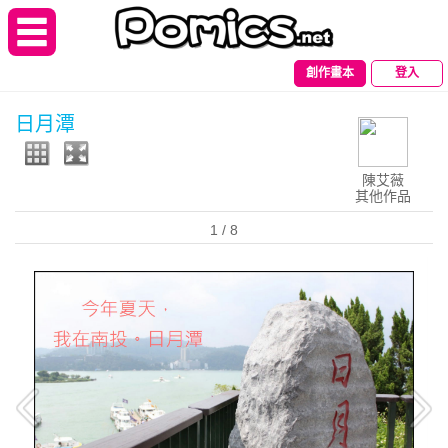
創作畫本
登入
日月潭
陳艾薇
其他作品
1
/ 8