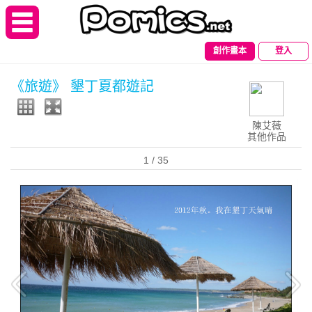
創作畫本
登入
《旅遊》 墾丁夏都遊記
陳艾薇
其他作品
1
/ 35