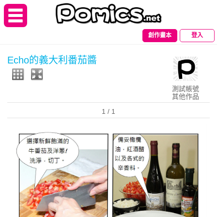
創作畫本
登入
Echo的義大利番茄醬
測試帳號
其他作品
1
/ 1