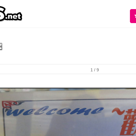
1
/ 9