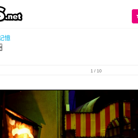
記憶
1
/ 10