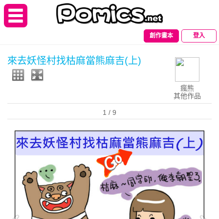
創作畫本
登入
來去妖怪村找枯麻當熊麻吉(上)
瘋熊
其他作品
1
/ 9